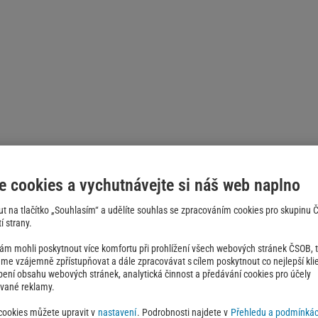
e cookies a vychutnávejte si náš web naplno
out na tlačítko „Souhlasím“ a udělíte souhlas se zpracováním cookies pro skupinu
í strany.
 mohli poskytnout více komfortu při prohlížení všech webových stránek ČSOB, ta
e vzájemně zpřístupňovat a dále zpracovávat s cílem poskytnout co nejlepší klie
obení obsahu webových stránek, analytická činnost a předávání cookies pro účely
ované reklamy.
 cookies můžete upravit v
nastavení
. Podrobnosti najdete v
Přehledu a podmínkác