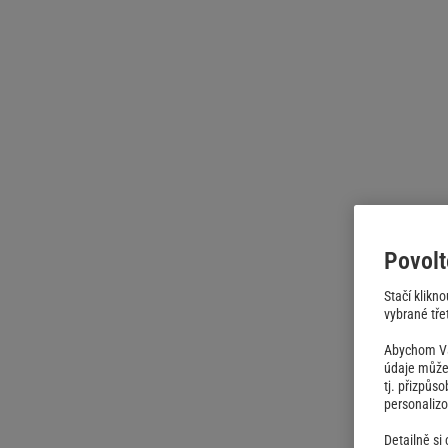
Povolt
Stačí klikn
vybrané třet
Abychom Vám
údaje můžem
tj. přizpůs
personaliz
Detailně si