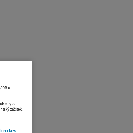
 ČSOB a
k si tyto
ntský zážitek,
h cookies