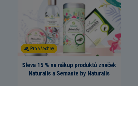
Pro všechny
Sleva 15 % na nákup produktů značek
Naturalis a Semante by Naturalis