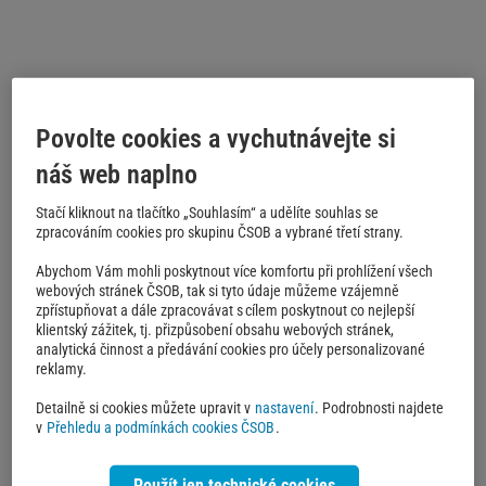
Povolte cookies a vychutnávejte si
náš web naplno
Stačí kliknout na tlačítko „Souhlasím“ a udělíte souhlas se
zpracováním cookies pro skupinu ČSOB a vybrané třetí strany.
Abychom Vám mohli poskytnout více komfortu při prohlížení všech
webových stránek ČSOB, tak si tyto údaje můžeme vzájemně
zpřístupňovat a dále zpracovávat s cílem poskytnout co nejlepší
klientský zážitek, tj. přizpůsobení obsahu webových stránek,
analytická činnost a předávání cookies pro účely personalizované
reklamy.
Detailně si cookies můžete upravit v
nastavení
. Podrobnosti najdete
v
Přehledu a podmínkách cookies ČSOB
.
Použít jen technické cookies