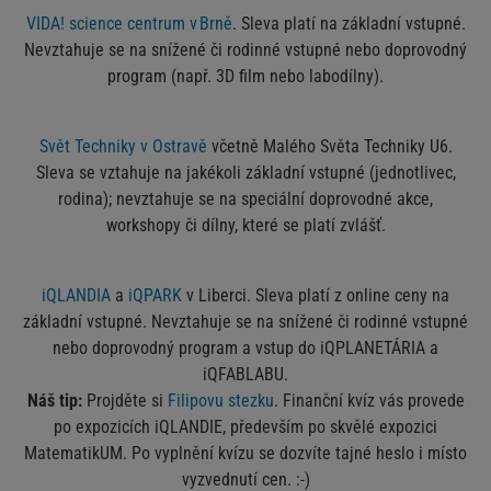
VIDA! science centrum v Brně
. Sleva platí na základní vstupné.
Nevztahuje se na snížené či rodinné vstupné nebo doprovodný
program (např. 3D film nebo labodílny).
Svět Techniky v Ostravě
včetně Malého Světa Techniky U6.
Sleva se vztahuje na jakékoli základní vstupné (jednotlivec,
rodina); nevztahuje se na speciální doprovodné akce,
workshopy či dílny, které se platí zvlášť.
iQLANDIA
a
iQPARK
v Liberci. Sleva platí z online ceny na
základní vstupné. Nevztahuje se na snížené či rodinné vstupné
nebo doprovodný program a vstup do iQPLANETÁRIA a
iQFABLABU.
Náš tip:
Projděte si
Filipovu stezku
. Finanční kvíz vás provede
po expozicích iQLANDIE, především po skvělé expozici
MatematikUM. Po vyplnění kvízu se dozvíte tajné heslo i místo
vyzvednutí cen. :-)