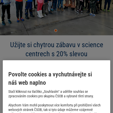
Užijte si chytrou zábavu v science
centrech s 20% slevou
Tip
Platnost
do 31. 12. 2026
Povolte cookies a vychutnávejte si
ZÍSKAT NABÍDKU
náš web naplno
SDÍLET
Stačí kliknout na tlačítko „Souhlasím“ a udělíte souhlas se
zpracováním cookies pro skupinu ČSOB a vybrané třetí strany.
Hledáte zajímavý tip na výlet s dětmi v rámci ČR? Navštivte
Abychom Vám mohli poskytnout více komfortu při prohlížení všech
naše partnerská science centra!
webových stránek ČSOB, tak si tyto údaje můžeme vzájemně