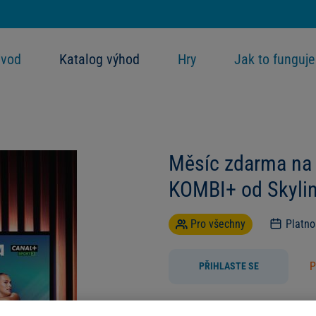
vod
Katalog výhod
Hry
Jak to funguje
Měsíc zdarma na b
KOMBI+ od Skyli
Pro všechny
Platn
P
PŘIHLASTE SE
Užijte si sledování internetové t