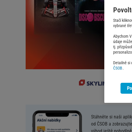
Povolt
Stačí klikn
vybrané třet
Abychom Vám
údaje můžem
tj. přizpůs
personaliz
Detailně si
ČSOB
.
Po
Stáhněte si naši apli
od ČSOB a zobrazujte
výhod ještě pohodlněj