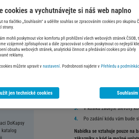
až na 5 zařízeních a se zpětným
e cookies a vychutnávejte si náš web naplno
kdykoliv snadno zrušit.
out na tlačítko „Souhlasím“ a udělíte souhlas se zpracováním cookies pro skupinu
í strany.
Balíček KOMBI+ nabízí 95 televi
přenosů,
jako jsou turnaje WTA,
 mohli poskytnout více komfortu při prohlížení všech webových stránek ČSOB, ta
e vzájemně zpřístupňovat a dále zpracovávat s cílem poskytnout co nejlepší klie
mistrů nebo Formule 1. Nechybí
obení obsahu webových stránek, analytická činnost a předávání cookies pro účely
CANAL+. Měsíc sledování balíčk
ované reklamy.
 cookies můžete upravit v
nastavení
. Podrobnosti najdete v
Přehledu a podmínkác
Jak čerpat nabídku
Klikněte na tlačítko 'Získat 
užít jen technické cookies
Souhlasím
Zkopírujte kód a vyberte si
V košíku zadejte slevový kó
Po zadání kódu vám bude s
kaci DoKapsy
 katalog
Nabídka se vztahuje pouze na ba
i.
zákazníky a kód je možné uplat