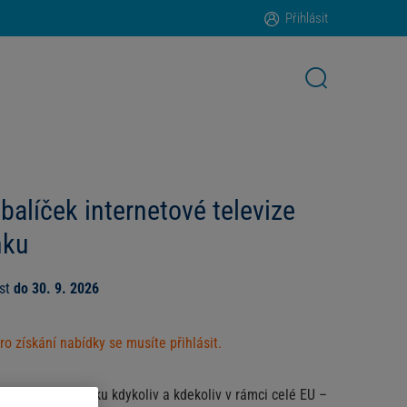
Přihlásit
alíček internetové televize
nku
ost
do 30. 9. 2026
ro získání nabídky se musíte přihlásit.
elevize od Skylinku kdykoliv a kdekoliv v rámci celé EU –