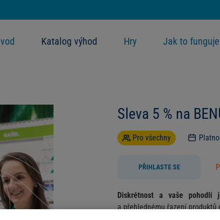
vod
Katalog výhod
Hry
Jak to funguje
Sleva 5 % na BEN
Pro všechny
Platn
P
PŘIHLASTE SE
Diskrétnost a vaše pohodlí 
a přehlednému řazení produktů 