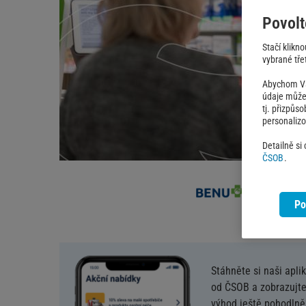
Povolt
Stačí klikn
vybrané třet
Abychom Vám
údaje můžem
tj. přizpůs
personaliz
Detailně si
ČSOB
.
Po
Stáhněte si naši apli
od ČSOB a zobrazujte
výhod ještě pohodlněj