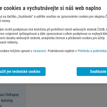
V nabídce máme
volně prodej
e cookies a vychutnávejte si náš web naplno
i
veterinární potřeby
.
out na tlačítko „Souhlasím“ a udělíte souhlas se zpracováním cookies pro skupinu
í strany.
Jak čerpat nabídku
 mohli poskytnout více komfortu při prohlížení všech webových stránek ČSOB, ta
e vzájemně zpřístupňovat a dále zpracovávat s cílem poskytnout co nejlepší klie
Přihlaste se nebo zaregistru
obení obsahu webových stránek, analytická činnost a předávání cookies pro účely
ované reklamy.
Klikněte na tlačítko 'Získat 
 cookies můžete upravit v
nastavení
. Podrobnosti najdete v
Přehledu a podmínkác
Zkopírujte kód a vyberte si
V nákupním košíku vložte
a sleva se načte automatick
užít jen technické cookies
Souhlasím
Sleva platí při nákupu nad 2 00
kaci DoKapsy
 katalog
i.