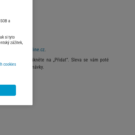
 ČSOB a
gistrujte.
k si tyto
kat nabídku'.
ntský zážitek,
 si na
Leifheit-online.cz
.
ky a Slevy" a klikněte na „Přidat“. Sleva se vám poté
h cookies
lkové ceny objednávky.