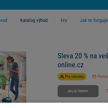
vod
Katalog výhod
Hry
Jak to funguje
Sleva 20 % na veš
online.cz
Pro všechny
Platn
T
NELZE ČERPAT
Využijte slevu 20 % na celý sort