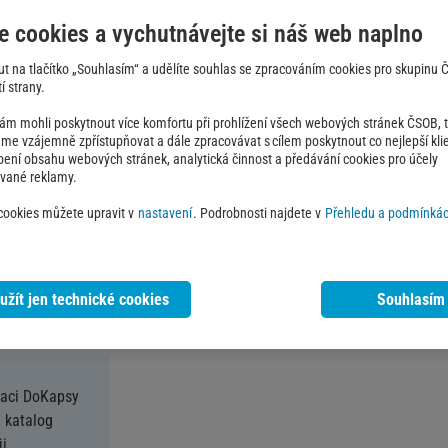
e cookies a vychutnávejte si náš web naplno
Jak čerpat nabídku
out na tlačítko „Souhlasím“ a udělíte souhlas se zpracováním cookies pro skupinu
í strany.
Přihlaste se nebo se zare
 mohli poskytnout více komfortu při prohlížení všech webových stránek ČSOB, ta
Klikněte na tlačítko 'Zís
e vzájemně zpřístupňovat a dále zpracovávat s cílem poskytnout co nejlepší klie
obení obsahu webových stránek, analytická činnost a předávání cookies pro účely
Zkopírujte kód a vyberte
ované reklamy.
Kód vložte do pole "Dár
 cookies můžete upravit v
nastavení
. Podrobnosti najdete v
Přehledu a podmínkác
automaticky odečte z ce
užít jen technické cookies
Souhlasím
kaci DoKapsy
 katalog
i.