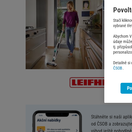
Povolt
Stačí klikn
vybrané třet
Abychom Vám
údaje můžem
tj. přizpůs
personaliz
Detailně si
ČSOB
.
Po
Stáhněte si naši apli
od ČSOB a zobrazujte
výhod ještě pohodlněj