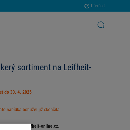
Přihlásit
kerý sortiment na Leifheit-
ost
do 30. 4. 2025
ato nabídka bohužel již skončila.
iment na www.leifheit-online.cz.