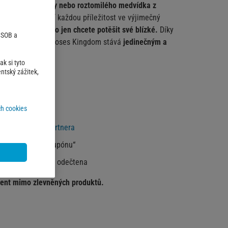
ané květinové boxy nebo roztomilého medvídka z
ové sety promění každou příležitost ve výjimečný
 ženu, muže nebo jen chcete potěšit své blízké.
Díky
 ČSOB a
 každý dárek od Roses Kingdom stává
jedinečným a
k si tyto
ntský zážitek,
h cookies
nabídku'.
 zboží na
webu partnera
ód do pole „Kód kupónu“
leva automaticky odečtena
iment mimo zlevněných produktů.