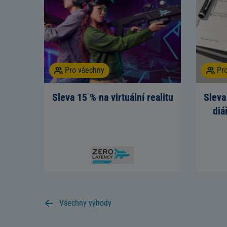
Pro všechny
Pr
Sleva 15 % na virtuální realitu
Sleva
diá
Všechny výhody