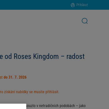
Přihlásit
že od Roses Kingdom – radost
ost
do 31. 7. 2026
ro získání nabídky se musíte přihlásit.
. Objevte jejich kouzlo v netradičních podobách – jako