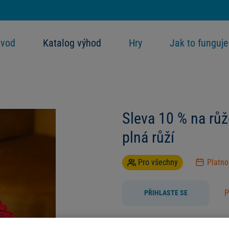
vod
Katalog výhod
Hry
Jak to funguje
Sleva 10 % na rů
plná růží
Pro všechny
Platn
P
PŘIHLASTE SE
Darovat růže rozhodně není klišé