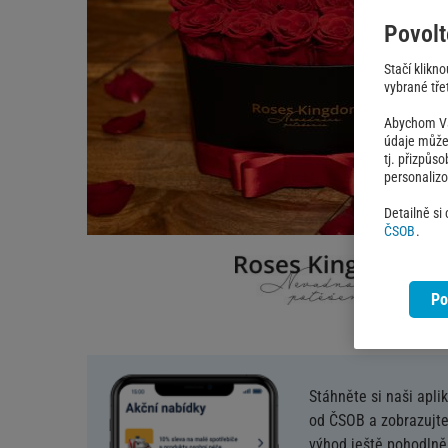
Povolt
Stačí klikn
vybrané třet
Abychom Vám
údaje můžem
tj. přizpůs
personaliz
Detailně si
ČSOB
.
Po
Stáhněte si naši apli
od ČSOB a zobrazujte
výhod ještě pohodlněj