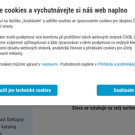
růže ve skle, precizně aranžov
e cookies a vychutnávejte si náš web naplno
nevadnoucích růží
. Luxusní dárk
okamžik, ať už hledáte
dárek pro
out na tlačítko „Souhlasím“ a udělíte souhlas se zpracováním cookies pro skupinu
možnosti osobního věnování se
í strany.
opravdu nezapomenutelným.
 mohli poskytnout více komfortu při prohlížení všech webových stránek ČSOB, ta
e vzájemně zpřístupňovat a dále zpracovávat s cílem poskytnout co nejlepší klie
obení obsahu webových stránek, analytická činnost a předávání cookies pro účely
Jak čerpat nabídku
ované reklamy.
 cookies můžete upravit v
nastavení
. Podrobnosti najdete v
Přehledu a podmínkác
Klikněte na tlačítko 'Získat 
Zkopírujte kód a vyberte si
V košíku zadejte slevový k
užít jen technické cookies
Souhlasím
Po zadání kódu vám bude s
Sleva se vztahuje na celý sort
kaci DoKapsy
 katalog
i.