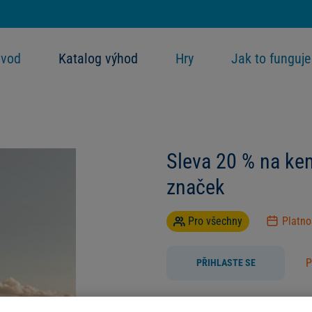
vod
Katalog výhod
Hry
Jak to funguje
Sleva 20 % na ke
značek
Pro všechny
Platn
P
PŘIHLASTE SE
Využijte slevu 20 % z původní