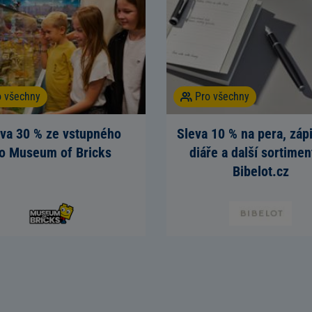
o všechny
Pro všechny
eva 30 % ze vstupného
Sleva 10 % na pera, zápi
o Museum of Bricks
diáře a další sortimen
Bibelot.cz