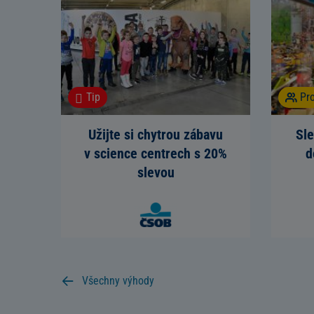
Tip
Pr
Užijte si chytrou zábavu
Sl
v science centrech s 20%
d
slevou
Všechny výhody