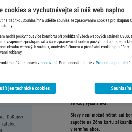
vztahuje na značky Hannah, T
e cookies a vychutnávejte si náš web naplno
kamenných prodejen Rock Point
out na tlačítko „Souhlasím“ a udělíte souhlas se zpracováním cookies pro skupinu
í strany.
Jak čerpat nabídku
 mohli poskytnout více komfortu při prohlížení všech webových stránek ČSOB, ta
e vzájemně zpřístupňovat a dále zpracovávat s cílem poskytnout co nejlepší klie
Přihlaste se nebo se zaregis
obení obsahu webových stránek, analytická činnost a předávání cookies pro účely
Klikněte na tlačítko 'Získat 
ované reklamy.
Svůj slevový kód můžete vyu
 cookies můžete upravit v
nastavení
. Podrobnosti najdete v
Přehledu a podmínkác
v síti kamenných prodejen 
na e-shopu
www.rockpoint.
užít jen technické cookies
Souhlasím
Sleva 20 % se počítá z původní 
se vždy vyšší sleva.
Slevy není možné sčítat ani ko
kaci DoKapsy
započte na Zóna kartu zákazníka
 katalog
v termínu akce.
i.