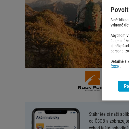
Povolt
Stačí klikn
vybrané třet
Abychom Vám
údaje můžem
tj. přizpůs
personaliz
Detailně si
ČSOB
.
Po
Stáhněte si naši apli
od ČSOB a zobrazujte
výhod ještě pohodlněj