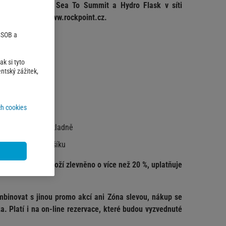
atonka, Osprey, Sea To Summit a Hydro Flask v síti
 a na e-shopu www.rockpoint.cz.
 ČSOB a
k si tyto
ntský zážitek,
trujte.
nabídku'.
žít:
h cookies
při nákupu na pokladně
cz
v nákupním košíku
ceny. Pokud je zboží zlevněno o více než 20 %, uplatňuje
mbinovat s jinou promo akcí ani Zóna slevou, nákup se
. Platí i na on-line rezervace, které budou vyzvednuté